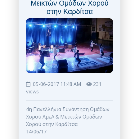
Μεικτών Ομάδων Χορού
στην Καρδίτσα
05-06-2017 11:48 AM
231
views
4η Πανελλήνια Συνάντηση Ομάδων
Χορού ΑμεΑ & Μεικτών Ομάδων
Χορού στην Καρδίτσα
14/06/17