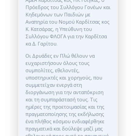
ΑμεΑ Καρδίτσας κος Ηλ.Τσίγκας, ο
Πρόεδρος του Συλλόγου Γονέων και
Κηδεμόνων των Παιδιών με
Αναπηρία του Νομού Καρδίτσας κος
Κ. Κατσάρας, η Υπεύθυνη του
Συλλόγου ΦΛΟΓΑ για την Καρδίτσα
κα Δ. Γαρίτου.
Οι Δρυάδες εν Πλώ θέλουν να
ευχαριστήσουν όλους τους
συμπολίτες, εθελοντές,
υποστηρικτές και χορηγούς, που
συμμετείχαν ενεργά στη
διοργάνωση για την ανταπόκριση
και τη συμπαράστασή τους. Τις
ημέρες της προετοιμασίας και της
πραγματοποίησης της εκδήλωσης
ένα πλήθος κόσμου ενδιαφέρθηκε
πραγματικά και δούλεψε μαζί μας