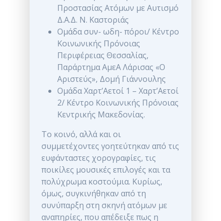
Προστασίας Ατόμων με Αυτισμό
Δ.Α.Δ. Ν. Καστοριάς
Ομάδα συν- ωδη- πόροι/ Κέντρο
Κοινωνικής Πρόνοιας
Περιφέρειας Θεσσαλίας,
Παράρτημα ΑμεΑ Λάρισας «Ο
Αριστεύς», Δομή Γιάννουλης
Ομάδα Χαρτ’Αετοί 1 – Χαρτ’Αετοί
2/ Kέντρο Κοινωνικής Πρόνοιας
Κεντρικής Μακεδονίας.
Το κοινό, αλλά και οι
συμμετέχοντες γοητεύτηκαν από τις
ευφάνταστες χορογραφίες, τις
ποικίλες μουσικές επιλογές και τα
πολύχρωμα κοστούμια. Κυρίως,
όμως, συγκινήθηκαν από τη
συνύπαρξη στη σκηνή ατόμων με
αναπηρίες, που απέδειξε πως η