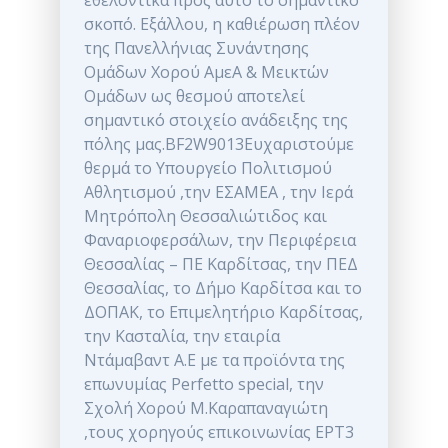
εθελοντικά προς αυτό το σημαντικό
σκοπό. Εξάλλου, η καθιέρωση πλέον
της Πανελλήνιας Συνάντησης
Ομάδων Χορού ΑμεΑ & Μεικτών
Ομάδων ως θεσμού αποτελεί
σημαντικό στοιχείο ανάδειξης της
πόλης μας.BF2W9013Ευχαριστούμε
θερμά το Υπουργείο Πολιτισμού
Αθλητισμού ,την ΕΣΑΜΕΑ , την Ιερά
Μητρόπολη Θεσσαλιώτιδος και
Φαναριοφερσάλων, την Περιφέρεια
Θεσσαλίας – ΠΕ Καρδίτσας, την ΠΕΔ
Θεσσαλίας, το Δήμο Καρδίτσα και το
ΔΟΠΑΚ, το Επιμελητήριο Καρδίτσας,
την Κασταλία, την εταιρία
Ντάμαβαντ A.E με τα προϊόντα της
επωνυμίας Perfetto special, την
Σχολή Χορού Μ.Καραπαναγιώτη
,τους χορηγούς επικοινωνίας ΕΡΤ3