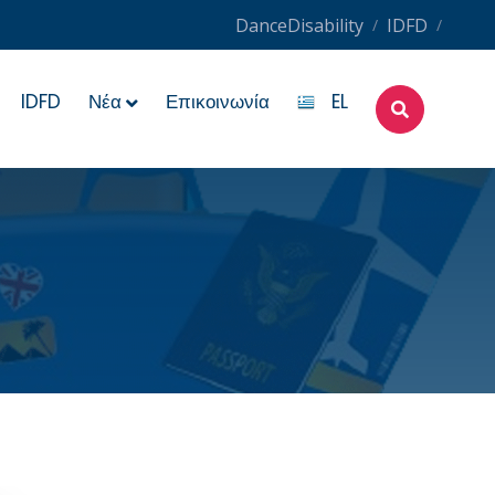
DanceDisability
IDFD
/
/
IDFD
Νέα
Επικοινωνία
EL