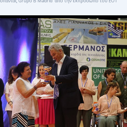
Ισπανίας Grupo B Madrid από την εκπρόσωπο του ΕΟΤ