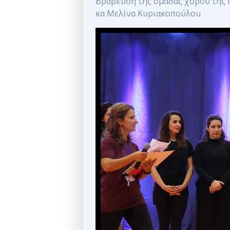
Βράβευση της ομάδας χορού της 
κα Μελίνα Κυριακοπούλου