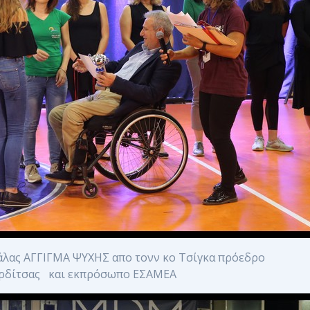
λας ΑΓΓΙΓΜΑ ΨΥΧΗΣ απο τονν κο Τσίγκα πρόεδρο
αρδίτσας και εκπρόσωπο ΕΣΑΜΕΑ