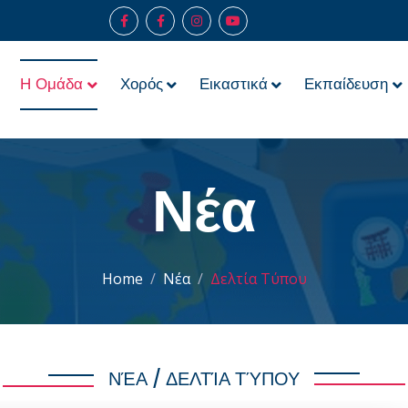
Η Ομάδα
Χορός
Εικαστικά
Εκπαίδευση
Νέα
Home
Νέα
Δελτία Τύπου
ΝΈΑ / ΔΕΛΤΊΑ ΤΎΠΟΥ