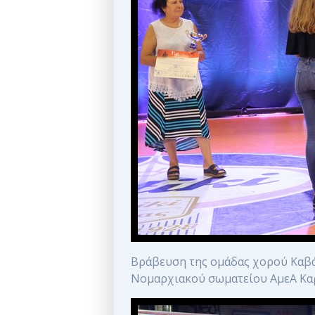
Βράβευση της ομάδας χορού Καβά
Νομαρχιακού σωματείου ΑμεΑ Κ