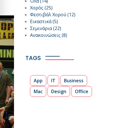
Όλα
(14)
Χορός
(25)
Φεστιβάλ Χορού
(12)
Εικαστικά
(5)
Σεμινάρια
(22)
Ανακοινώσεις
(8)
TAGS
App
IT
Business
Mac
Design
Office