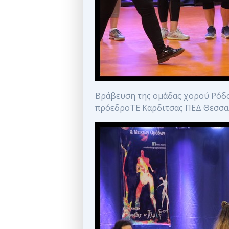
Βράβευση της ομάδας χορού Ρόδο
πρόεδροΤΕ Καρδιτσας ΠΕΔ Θεσσα