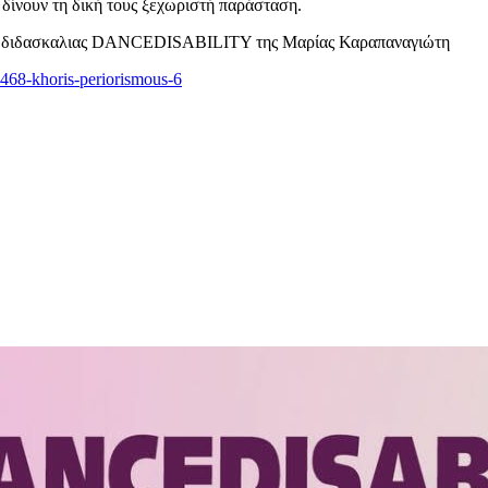
δίνουν τη δική τους ξεχωριστή παράσταση.
οδο διδασκαλιας DANCEDISABILITY της Μαρίας Καραπαναγιώτη
7468-khoris-periorismous-6