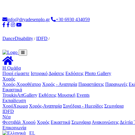
Loading...
info@dryadesenplo.gr
+30 6930 434059
DanceDisability
IDFD
/
/
Η Ομάδα
Ποιοί είμαστε
Ιστορικό
Δράσεις
Εκδόσεις
Photo Gallery
Χορός
Χορός-Χοροθέατρο
Χορός - Αναπηρία
Παραστάσεις
Παραγωγές
Εκ
Εικαστικά
TroukisArtGallery
Εκθέσεις
Μουσική
Events
Εκπαίδευση
ΧορόΧρωμα
Χορός-Αναπηρία
Συνέδρια - Ημερίδες
Σεμινάρια
IDFD
Νέα
Φεστιβάλ Χορού
Χορός
Εικαστικά
Σεμινάρια
Ανακοινώσεις
Δελτία
Επικοινωνία
EL