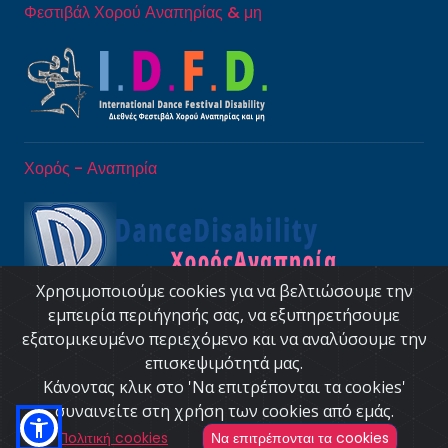
Φεστιβάλ Χορού Αναπηρίας & μη
Χορός - Αναπηρία
Χρησιμοποιούμε cookies για να βελτιώσουμε την
εμπειρία περιήγησής σας, να εξυπηρετήσουμε
εξατομικευμένο περιεχόμενο και να αναλύσουμε την
επισκεψιμότητά μας.
Δρυάδες εν πλω
, 2014-2026. All right reserved.
Κάνοντας κλικ στο 'Να επιτρέπονται τα cookies'
συναινείτε στη χρήση των cookies από εμάς.
Όροι χρήσης
/
Προσωπικά δεδομένα
/
Cookies
Να επιτρέπονται τα cookies
Πoλιτική cookies