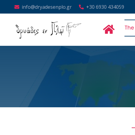
info@dryadesenplo.gr
+30 6930 434059
The