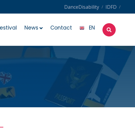
DanceDisability
IDFD
/
/
estival
News
Contact
EN