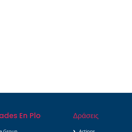
ades En Plo
Δράσεις
e Group
Actions