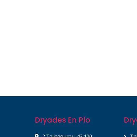
Dryades En Plo
Dry
2 Taliadourou, 43 100
Th